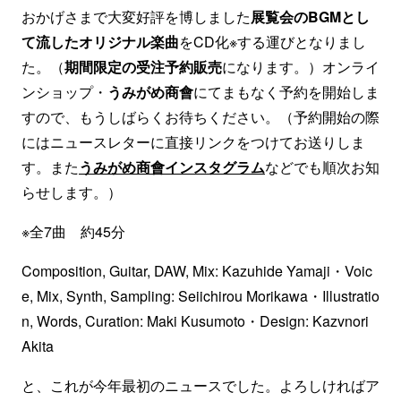
おかげさまで大変好評を博しました
展覧会のBGMとし
て流したオリジナル楽曲
をCD化※する運びとなりまし
た。（
期間限定の受注予約販売
になります。）オンライ
ンショップ・
うみがめ商會
にてまもなく予約を開始しま
すので、もうしばらくお待ちください。（予約開始の際
にはニュースレターに直接リンクをつけてお送りしま
す。また
うみがめ商會インスタグラム
などでも順次お知
らせします。）
※全7曲 約45分
Composition, Guitar, DAW, Mix: Kazuhide Yamaji・Voic
e, Mix, Synth, Sampling: Seiichirou Morikawa・Illustratio
n, Words, Curation: Maki Kusumoto・Design: Kazvnori
Akita
と、これが今年最初のニュースでした。よろしければア