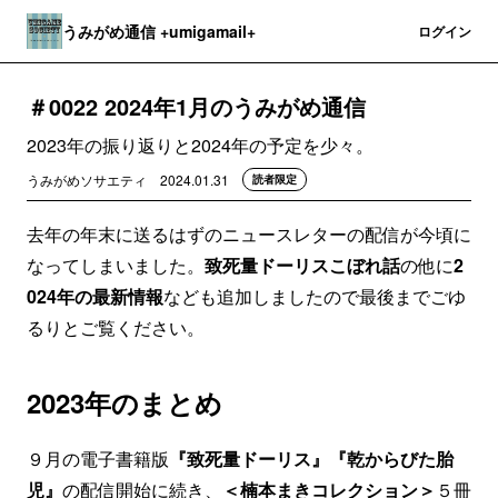
うみがめ通信 +umigamail+
登録
ログイン
＃0022 2024年1月のうみがめ通信
2023年の振り返りと2024年の予定を少々。
うみがめソサエティ
2024.01.31
読者限定
去年の年末に送るはずのニュースレターの配信が今頃に
なってしまいました。
致死量ドーリスこぼれ話
の他に
2
024年の最新情報
なども追加しましたので最後までごゆ
るりとご覧ください。
2023年のまとめ
９月の電子書籍版
『致死量ドーリス』『乾からびた胎
児』
の配信開始に続き、
＜楠本まきコレクション＞
５冊