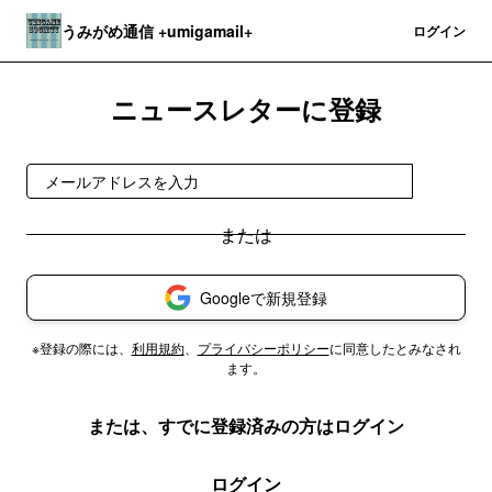
うみがめ通信 +umigamail+
登録
ログイン
ニュースレターに登録
登録
Googleで新規登録
※登録の際には、
利用規約
、
プライバシーポリシー
に同意したとみなされ
ます。
または、すでに登録済みの方はログイン
ログイン